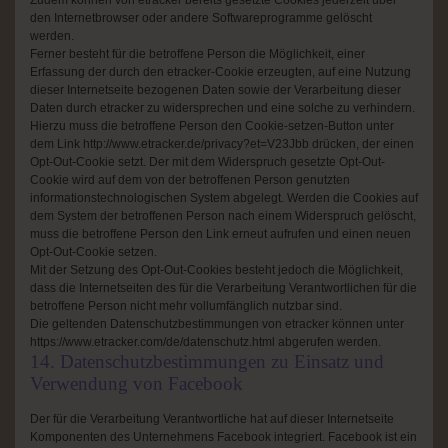
Zudem können von etracker bereits gesetzte Cookies jederzeit über
den Internetbrowser oder andere Softwareprogramme gelöscht
werden.
Ferner besteht für die betroffene Person die Möglichkeit, einer
Erfassung der durch den etracker-Cookie erzeugten, auf eine Nutzung
dieser Internetseite bezogenen Daten sowie der Verarbeitung dieser
Daten durch etracker zu widersprechen und eine solche zu verhindern.
Hierzu muss die betroffene Person den Cookie-setzen-Button unter
dem Link http://www.etracker.de/privacy?et=V23Jbb drücken, der einen
Opt-Out-Cookie setzt. Der mit dem Widerspruch gesetzte Opt-Out-
Cookie wird auf dem von der betroffenen Person genutzten
informationstechnologischen System abgelegt. Werden die Cookies auf
dem System der betroffenen Person nach einem Widerspruch gelöscht,
muss die betroffene Person den Link erneut aufrufen und einen neuen
Opt-Out-Cookie setzen.
Mit der Setzung des Opt-Out-Cookies besteht jedoch die Möglichkeit,
dass die Internetseiten des für die Verarbeitung Verantwortlichen für die
betroffene Person nicht mehr vollumfänglich nutzbar sind.
Die geltenden Datenschutzbestimmungen von etracker können unter
https://www.etracker.com/de/datenschutz.html abgerufen werden.
14. Datenschutzbestimmungen zu Einsatz und
Verwendung von Facebook
Der für die Verarbeitung Verantwortliche hat auf dieser Internetseite
Komponenten des Unternehmens Facebook integriert. Facebook ist ein