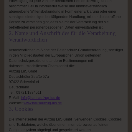
Einwilligung ist jede von der betroffenen Person freiwillig für den
bestimmten Fall in informierter Weise und unmissverständlich
abgegebene Willensbekundung in Form einer Erklärung oder einer
sonstigen eindeutigen bestätigenden Handlung, mit der die betroffene
Person zu verstehen gibt, dass sie mit der Verarbeitung der sie
betreffenden personenbezogenen Daten einverstanden ist.
2. Name und Anschrift des für die Verarbeitung
Verantwortlichen
Verantwortlicher im Sinne der Datenschutz-Grundverordnung, sonstiger
in den Mitgliedstaaten der Europäischen Union geltenden
Datenschutzgesetze und anderer Bestimmungen mit
datenschutzrechtlichem Charakter ist die:
Aufzug LuS GmbH
Deutschhöfer Straße 57a
97422 Schweinfurt
Deutschland
Tel.: 09721/1884511
E-Mail:
info@hausaufzug-lus.de
Website:
www.hausaufzug-lus.de
3. Cookies
Die Internetseiten der Aufzug LuS GmbH verwenden Cookies. Cookies
sind Textdateien, welche über einen Internetbrowser auf einem
Computersystem abgelegt und gespeichert werden.