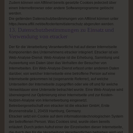
Zudem können von Affilinet bereits gesetzte Cookies jederzeit über
einen Internetbrowser oder andere Softwareprogramme gelöscht
werden.
Die geltenden Datenschutzbestimmungen von Affilinet können unter
https://www.affili.net/de/footeritem/datenschutz abgerufen werden.
13. Datenschutzbestimmungen zu Einsatz und
Verwendung von etracker
Der für die Verarbeitung Verantwortliche hat auf dieser Internetseite
Komponenten des Unternehmens etracker integriert. Etracker ist ein
Web-Analyse-Dienst. Web-Analyse ist die Erhebung, Sammlung und
Auswertung von Daten über das Verhalten der Besucher von
Internetseiten. Ein Web-Analyse-Dienst erfasst unter anderem Daten
darüber, von welcher Internetseite eine betroffene Person auf eine
Internetseite gekommen ist (sogenannte Referrer), auf welche
Unterseiten der Internetseite zugegriffen oder wie oft und für welche
Verweildauer eine Unterseite betrachtet wurde. Eine Web-Analyse wird
überwiegend zur Optimierung einer Internetseite und zur Kosten-
Nutzen-Analyse von Internetwerbung eingesetzt.
Betreibergesellschaft von etracker ist die etracker GmbH, Erste
Brunnenstraße 1, 20459 Hamburg, Germany.
Etracker setzt ein Cookie auf dem informationstechnologischen System
der betroffenen Person. Was Cookies sind, wurde oben bereits
erläutert. Durch jeden Aufruf einer der Einzelseiten dieser Internetseite,
die durch den für die Verarbeitung Verantwortlichen betrieben wird und