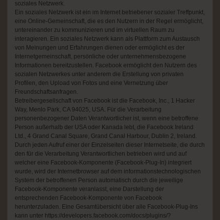
soziales Netzwerk.
Ein soziales Netzwerk ist ein im Internet betriebener sozialer Treffpunkt,
eine Online-Gemeinschaft, die es den Nutzern in der Regel ermöglicht,
untereinander zu kommunizieren und im virtuellen Raum zu
interagieren. Ein soziales Netzwerk kann als Plattform zum Austausch
von Meinungen und Erfahrungen dienen oder ermöglicht es der
Internetgemeinschaft, persönliche oder unternehmensbezogene
Informationen bereitzustellen. Facebook ermöglicht den Nutzern des
sozialen Netzwerkes unter anderem die Erstellung von privaten
Profilen, den Upload von Fotos und eine Vernetzung über
Freundschaftsanfragen.
Betreibergesellschaft von Facebook ist die Facebook, Inc., 1 Hacker
Way, Menlo Park, CA 94025, USA. Für die Verarbeitung
personenbezogener Daten Verantwortlicher ist, wenn eine betroffene
Person außerhalb der USA oder Kanada lebt, die Facebook Ireland
Ltd., 4 Grand Canal Square, Grand Canal Harbour, Dublin 2, Ireland.
Durch jeden Aufruf einer der Einzelseiten dieser Internetseite, die durch
den für die Verarbeitung Verantwortlichen betrieben wird und auf
welcher eine Facebook-Komponente (Facebook-Plug-In) integriert
wurde, wird der Internetbrowser auf dem informationstechnologischen
System der betroffenen Person automatisch durch die jeweilige
Facebook-Komponente veranlasst, eine Darstellung der
entsprechenden Facebook-Komponente von Facebook
herunterzuladen. Eine Gesamtübersicht über alle Facebook-Plug-Ins
kann unter https://developers.facebook.com/docs/plugins/?