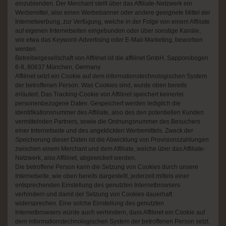
einzublenden. Der Merchant stellt über das Affiliate-Netzwerk ein
Werbemittel, also einen Werbebanner oder andere geeignete Mittel der
Internetwerbung, zur Verfügung, welche in der Folge von einem Affiliate
auf eigenen Internetseiten eingebunden oder über sonstige Kanäle,
wie etwa das Keyword-Advertising oder E-Mail-Marketing, beworben
werden.
Betreibergesellschaft von Affilinet ist die affilinet GmbH, Sapporobogen
6-8, 80637 München, Germany.
Affilinet setzt ein Cookie auf dem informationstechnologischen System
der betroffenen Person. Was Cookies sind, wurde oben bereits
erläutert. Das Tracking-Cookie von Affilinet speichert keinerlei
personenbezogene Daten. Gespeichert werden lediglich die
Identifikationsnummer des Affiliate, also des den potentiellen Kunden
vermittelnden Partners, sowie die Ordnungsnummer des Besuchers
einer Internetseite und des angeklickten Werbemittels. Zweck der
Speicherung dieser Daten ist die Abwicklung von Provisionszahlungen
zwischen einem Merchant und dem Affiliate, welche über das Affiliate-
Netzwerk, also Affilinet, abgewickelt werden.
Die betroffene Person kann die Setzung von Cookies durch unsere
Internetseite, wie oben bereits dargestellt, jederzeit mittels einer
entsprechenden Einstellung des genutzten Internetbrowsers
verhindern und damit der Setzung von Cookies dauerhaft
widersprechen. Eine solche Einstellung des genutzten
Internetbrowsers würde auch verhindern, dass Affilinet ein Cookie auf
dem informationstechnologischen System der betroffenen Person setzt.