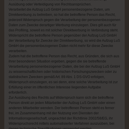
Ausübung oder Verteidigung von Rechtsansprüchen.
Verarbeitet die Aufzug LuS GmbH personenbezogene Daten, um
Direktwerbung zu betreiben, so hat die betroffene Person das Recht,
jederzeit Widerspruch gegen die Verarbeitung der personenbezogenen
Daten zum Zwecke derartiger Werbung einzulegen. Dies gilt auch für
das Profiling, soweit es mit solcher Direktwerbung in Verbindung steht.
Widerspricht die betroffene Person gegenüber der Aufzug LuS GmbH
der Verarbeitung für Zwecke der Direktwerbung, so wird die Aufzug LuS
GmbH die personenbezogenen Daten nicht mehr für diese Zwecke
verarbeiten.
Zudem hat die betroffene Person das Recht, aus Gründen, die sich aus
ihrer besonderen Situation ergeben, gegen die sie betreffende
Verarbeitung personenbezogener Daten, die bei der Aufzug LuS GmbH
zu wissenschaftlichen oder historischen Forschungszwecken oder zu
statistischen Zwecken gemäß Art. 89 Abs. 1 DS-GVO erfolgen,
Widerspruch einzulegen, es sei denn, eine solche Verarbeitung ist zur
Erfüllung einer im öffentlichen Interesse liegenden Aufgabe
erforderlich.
Zur Ausübung des Rechts auf Widerspruch kann sich die betroffene
Person direkt an jeden Mitarbeiter der Aufzug LuS GmbH oder einen
anderen Mitarbeiter wenden. Der betroffenen Person steht es ferner
frei, im Zusammenhang mit der Nutzung von Diensten der
Informationsgesellschaft, ungeachtet der Richtlinie 2002/58/EG, ihr
Widerspruchsrecht mittels automatisierter Verfahren auszuüben, bei
denen technische Spezifikationen verwendet werden.