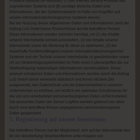
Protokoll-Adresse (IP-Adresse), (7) der Internet-Service-Provider des
zugreifenden Systems und (8) sonstige ähnliche Daten und
Informationen, die der Gefahrenabwehr im Falle von Angriffen auf
unsere informationstechnologischen Systeme dienen.
Bei der Nutzung dieser allgemeinen Daten und Informationen zieht die
Aufzug LuS GmbH keine Rückschlüsse auf die betroffene Person.
Diese Informationen werden vielmehr benötigt, um (1) die Inhalte
unserer Internetseite korrekt auszuliefern, (2) die Inhalte unserer
Internetseite sowie die Werbung für diese zu optimieren, (3) die
dauerhafte Funktionsfähigkeit unserer informationstechnologischen
Systeme und der Technik unserer Internetseite zu gewährleisten sowie
(4) um Strafverfolgungsbehörden im Falle eines Cyberangriffes die zur
Strafverfolgung notwendigen Informationen bereitzustellen. Diese
anonym erhobenen Daten und Informationen werden durch die Aufzug
LuS GmbH daher einerseits statistisch und ferner mit dem Ziel
ausgewertet, den Datenschutz und die Datensicherheit in unserem
Unternehmen zu erhöhen, um letztlich ein optimales Schutzniveau für
die von uns verarbeiteten personenbezogenen Daten sicherzustellen.
Die anonymen Daten der Server-Logfiles werden getrennt von allen
durch eine betroffene Person angegebenen personenbezogenen
Daten gespeichert.
5. Registrierung auf unserer Internetseite
Die betroffene Person hat die Möglichkeit, sich auf der Internetseite des
für die Verarbeitung Verantwortlichen unter Angabe von