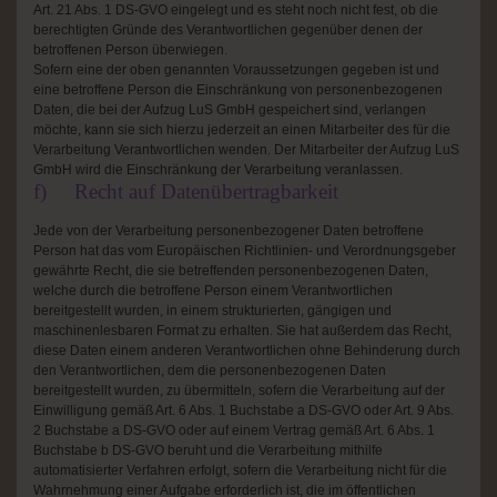
Art. 21 Abs. 1 DS-GVO eingelegt und es steht noch nicht fest, ob die
berechtigten Gründe des Verantwortlichen gegenüber denen der
betroffenen Person überwiegen.
Sofern eine der oben genannten Voraussetzungen gegeben ist und
eine betroffene Person die Einschränkung von personenbezogenen
Daten, die bei der Aufzug LuS GmbH gespeichert sind, verlangen
möchte, kann sie sich hierzu jederzeit an einen Mitarbeiter des für die
Verarbeitung Verantwortlichen wenden. Der Mitarbeiter der Aufzug LuS
GmbH wird die Einschränkung der Verarbeitung veranlassen.
f) Recht auf Datenübertragbarkeit
Jede von der Verarbeitung personenbezogener Daten betroffene
Person hat das vom Europäischen Richtlinien- und Verordnungsgeber
gewährte Recht, die sie betreffenden personenbezogenen Daten,
welche durch die betroffene Person einem Verantwortlichen
bereitgestellt wurden, in einem strukturierten, gängigen und
maschinenlesbaren Format zu erhalten. Sie hat außerdem das Recht,
diese Daten einem anderen Verantwortlichen ohne Behinderung durch
den Verantwortlichen, dem die personenbezogenen Daten
bereitgestellt wurden, zu übermitteln, sofern die Verarbeitung auf der
Einwilligung gemäß Art. 6 Abs. 1 Buchstabe a DS-GVO oder Art. 9 Abs.
2 Buchstabe a DS-GVO oder auf einem Vertrag gemäß Art. 6 Abs. 1
Buchstabe b DS-GVO beruht und die Verarbeitung mithilfe
automatisierter Verfahren erfolgt, sofern die Verarbeitung nicht für die
Wahrnehmung einer Aufgabe erforderlich ist, die im öffentlichen