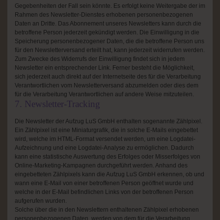
Gegebenheiten der Fall sein könnte. Es erfolgt keine Weitergabe der im
Rahmen des Newsletter-Dienstes erhobenen personenbezogenen
Daten an Dritte. Das Abonnement unseres Newsletters kann durch die
betroffene Person jederzeit gekündigt werden. Die Einwilligung in die
Speicherung personenbezogener Daten, die die betroffene Person uns
für den Newsletterversand erteilt hat, kann jederzeit widerrufen werden.
Zum Zwecke des Widerrufs der Einwilligung findet sich in jedem
Newsletter ein entsprechender Link. Ferner besteht die Möglichkeit,
sich jederzeit auch direkt auf der Internetseite des für die Verarbeitung
Verantwortlichen vom Newsletterversand abzumelden oder dies dem
für die Verarbeitung Verantwortlichen auf andere Weise mitzuteilen.
7. Newsletter-Tracking
Die Newsletter der Aufzug LuS GmbH enthalten sogenannte Zählpixel.
Ein Zählpixel ist eine Miniaturgrafik, die in solche E-Mails eingebettet
wird, welche im HTML-Format versendet werden, um eine Logdatei-
Aufzeichnung und eine Logdatei-Analyse zu ermöglichen. Dadurch
kann eine statistische Auswertung des Erfolges oder Misserfolges von
Online-Marketing-Kampagnen durchgeführt werden. Anhand des
eingebetteten Zählpixels kann die Aufzug LuS GmbH erkennen, ob und
wann eine E-Mail von einer betroffenen Person geöffnet wurde und
welche in der E-Mail befindlichen Links von der betroffenen Person
aufgerufen wurden.
Solche über die in den Newslettern enthaltenen Zählpixel erhobenen
personenbezogenen Daten, werden von dem für die Verarbeitung