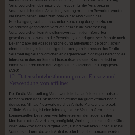
Internetseite befindliches Webformular, an den für die Verarbeitung
Verantwortlichen übermittelt. Schließt der für die Verarbeitung
Verantwortliche einen Anstellungsvertrag mit einem Bewerber, werden
die übermittelten Daten zum Zwecke der Abwicklung des
Beschäftigungsverhältnisses unter Beachtung der gesetzlichen
Vorschriften gespeichert. Wird von dem für die Verarbeitung
Verantwortlichen kein Anstellungsvertrag mit dem Bewerber
geschlossen, so werden die Bewerbungsunterlagen zwei Monate nach
Bekanntgabe der Absageentscheidung automatisch gelöscht, sofern
einer Löschung keine sonstigen berechtigten Interessen des für die
Verarbeitung Verantwortlichen entgegenstehen. Sonstiges berechtigtes
Interesse in diesem Sinne ist beispielsweise eine Beweispflicht in
einem Verfahren nach dem Allgemeinen Gleichbehandlungsgesetz
(AGG).
12. Datenschutzbestimmungen zu Einsatz und
Verwendung von affilinet
Der für die Verarbeitung Verantwortliche hat auf dieser Internetseite
Komponenten des Unternehmens affilinet integriert. Affilinet ist ein
deutsches Affiliate-Netzwerk, welches Affiliate-Marketing anbietet.
Affiliate-Marketing ist eine Internetgestützte Vertriebsform, die es
kommerziellen Betreibern von Internetseiten, den sogenannten
Merchants oder Advertisern, ermöglicht, Werbung, die meist über Klick-
oder Sale-Provisionen vergütet wird, auf Internetseiten Dritter, also bei
Vertriebspartnern, die auch Affiliates oder Publisher genannt werden,