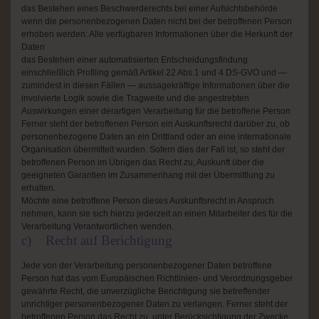
das Bestehen eines Beschwerderechts bei einer Aufsichtsbehörde
wenn die personenbezogenen Daten nicht bei der betroffenen Person
erhoben werden: Alle verfügbaren Informationen über die Herkunft der
Daten
das Bestehen einer automatisierten Entscheidungsfindung
einschließlich Profiling gemäß Artikel 22 Abs.1 und 4 DS-GVO und —
zumindest in diesen Fällen — aussagekräftige Informationen über die
involvierte Logik sowie die Tragweite und die angestrebten
Auswirkungen einer derartigen Verarbeitung für die betroffene Person
Ferner steht der betroffenen Person ein Auskunftsrecht darüber zu, ob
personenbezogene Daten an ein Drittland oder an eine internationale
Organisation übermittelt wurden. Sofern dies der Fall ist, so steht der
betroffenen Person im Übrigen das Recht zu, Auskunft über die
geeigneten Garantien im Zusammenhang mit der Übermittlung zu
erhalten.
Möchte eine betroffene Person dieses Auskunftsrecht in Anspruch
nehmen, kann sie sich hierzu jederzeit an einen Mitarbeiter des für die
Verarbeitung Verantwortlichen wenden.
c) Recht auf Berichtigung
Jede von der Verarbeitung personenbezogener Daten betroffene
Person hat das vom Europäischen Richtlinien- und Verordnungsgeber
gewährte Recht, die unverzügliche Berichtigung sie betreffender
unrichtiger personenbezogener Daten zu verlangen. Ferner steht der
betroffenen Person das Recht zu, unter Berücksichtigung der Zwecke