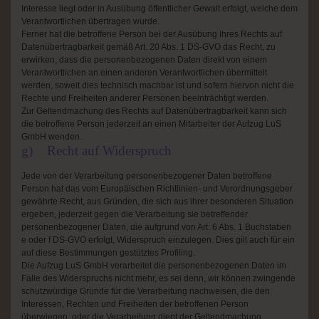
Interesse liegt oder in Ausübung öffentlicher Gewalt erfolgt, welche dem
Verantwortlichen übertragen wurde.
Ferner hat die betroffene Person bei der Ausübung ihres Rechts auf
Datenübertragbarkeit gemäß Art. 20 Abs. 1 DS-GVO das Recht, zu
erwirken, dass die personenbezogenen Daten direkt von einem
Verantwortlichen an einen anderen Verantwortlichen übermittelt
werden, soweit dies technisch machbar ist und sofern hiervon nicht die
Rechte und Freiheiten anderer Personen beeinträchtigt werden.
Zur Geltendmachung des Rechts auf Datenübertragbarkeit kann sich
die betroffene Person jederzeit an einen Mitarbeiter der Aufzug LuS
GmbH wenden.
g) Recht auf Widerspruch
Jede von der Verarbeitung personenbezogener Daten betroffene
Person hat das vom Europäischen Richtlinien- und Verordnungsgeber
gewährte Recht, aus Gründen, die sich aus ihrer besonderen Situation
ergeben, jederzeit gegen die Verarbeitung sie betreffender
personenbezogener Daten, die aufgrund von Art. 6 Abs. 1 Buchstaben
e oder f DS-GVO erfolgt, Widerspruch einzulegen. Dies gilt auch für ein
auf diese Bestimmungen gestütztes Profiling.
Die Aufzug LuS GmbH verarbeitet die personenbezogenen Daten im
Falle des Widerspruchs nicht mehr, es sei denn, wir können zwingende
schutzwürdige Gründe für die Verarbeitung nachweisen, die den
Interessen, Rechten und Freiheiten der betroffenen Person
überwiegen, oder die Verarbeitung dient der Geltendmachung,