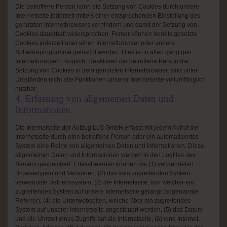
Die betroffene Person kann die Setzung von Cookies durch unsere
Internetseite jederzeit mittels einer entsprechenden Einstellung des
genutzten Internetbrowsers verhindern und damit der Setzung von
Cookies dauerhaft widersprechen. Ferner können bereits gesetzte
Cookies jederzeit über einen Internetbrowser oder andere
Softwareprogramme gelöscht werden. Dies ist in allen gängigen
Internetbrowsern möglich. Deaktiviert die betroffene Person die
Setzung von Cookies in dem genutzten Internetbrowser, sind unter
Umständen nicht alle Funktionen unserer Internetseite vollumfänglich
nutzbar.
4. Erfassung von allgemeinen Daten und
Informationen
Die Internetseite der Aufzug LuS GmbH erfasst mit jedem Aufruf der
Internetseite durch eine betroffene Person oder ein automatisiertes
System eine Reihe von allgemeinen Daten und Informationen. Diese
allgemeinen Daten und Informationen werden in den Logfiles des
Servers gespeichert. Erfasst werden können die (1) verwendeten
Browsertypen und Versionen, (2) das vom zugreifenden System
verwendete Betriebssystem, (3) die Internetseite, von welcher ein
zugreifendes System auf unsere Internetseite gelangt (sogenannte
Referrer), (4) die Unterwebseiten, welche über ein zugreifendes
System auf unserer Internetseite angesteuert werden, (5) das Datum
und die Uhrzeit eines Zugriffs auf die Internetseite, (6) eine Internet-